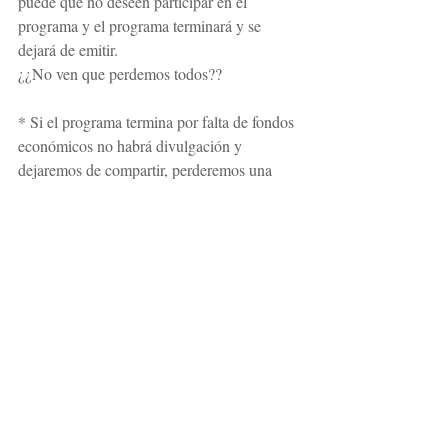
puede que no deseen participar en el 
programa y el programa terminará y se 
dejará de emitir. 
¿¿No ven que perdemos todos??
* Si el programa termina por falta de fondos 
económicos no habrá divulgación y 
dejaremos de compartir, perderemos una 
ventana de conexión y una tremenda 
oportunidad de beneficiarnos todos de todo, 
entonces el programa terminará y se dejará 
de emitir. 
¿¿No ven que perdemos todos??
Si quieren aportar aporten, si desean ayudar 
ayuden, si desean compartir compartan, 
pero si desean sólo dejar su basura, su 
egoísmo, su búsqueda del “todo gratis” y 
sus críticas irresponsables que no aportan 