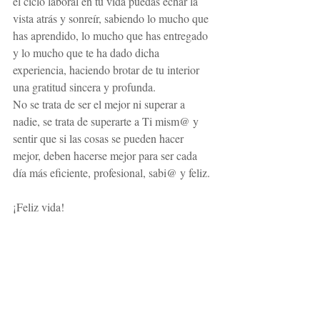
el ciclo laboral en tu vida puedas echar la 
vista atrás y sonreír, sabiendo lo mucho que 
has aprendido, lo mucho que has entregado 
y lo mucho que te ha dado dicha 
experiencia, haciendo brotar de tu interior 
una gratitud sincera y profunda.
No se trata de ser el mejor ni superar a 
nadie, se trata de superarte a Ti mism@ y 
sentir que si las cosas se pueden hacer 
mejor, deben hacerse mejor para ser cada 
día más eficiente, profesional, sabi@ y feliz.
¡Feliz vida!
Prof. Denis Astelar
http://www.academiahermes.com
Tel. 678 615 602
bien
trabaja
justo