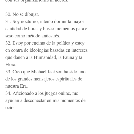
30. No sé dibujar.
31. Soy nocturno, intento dormir la mayor 
cantidad de horas y busco momentos para el 
sexo como método antiestrés.
32. Estoy por encima de la política y estoy 
en contra de ideologías basadas en intereses 
que dañen a la Humanidad, la Fauna y la 
Flora.
33. Creo que Michael Jackson ha sido uno 
de los grandes mensajeros espirituales de 
nuestra Era.
34. Aficionado a los juegos online, me 
ayudan a desconectar en mis momentos de 
ocio.
35. El exceso de trabajo me ha provocado un 
agotamiento crónico y en ocasiones me 
supera no poder ayudar más.