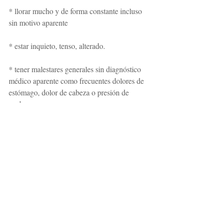
* llorar mucho y de forma constante incluso 
sin motivo aparente 
* estar inquieto, tenso, alterado.
* tener malestares generales sin diagnóstico 
médico aparente como frecuentes dolores de 
estómago, dolor de cabeza o presión de 
pecho.
Un problema, una solución
Como ves son tan sólo algunos de los 
puntos que te pueden ayudar a determinar 
que el origen de tu malestar puede estar 
determinado por una depresión y en caso de 
que la mayoría de los puntos te definan 
como Ser, sería muy conveniente que 