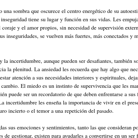
 una sombra que oscurece el centro energético de su autoesti
 inseguridad tiene su lugar y función en sus vidas. Les empuja
el coraje y el amor propios, sin necesidad de supervisión exte
sus inseguridades, se vuelven más fuertes, más conectados y m
y la incertidumbre, aunque pueden ser desafiantes, también s
cia la plenitud. La ansiedad les recuerda que hay algo que nece
estar atención a sus necesidades interiores y espirituales, de
 cambio. El miedo es un instinto de supervivencia que les man
bién puede ser un recordatorio de que deben enfrentarse a sus
La incertidumbre les enseña la importancia de vivir en el pres
uro incierto o el temor a una repetición del pasado.
odas sus emociones y sentimientos, tanto las que consideran po
les de gestionar, existen para ayudarles a convertirse en un ser 