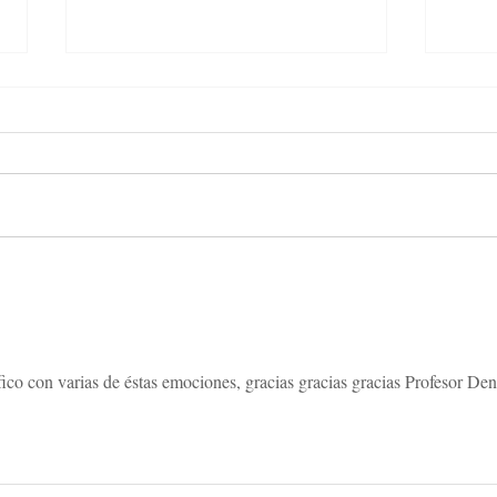
¿Qué tipo de Dharma eres tú?
¿Cóm
públ
co con varias de éstas emociones, gracias gracias gracias Profesor Den