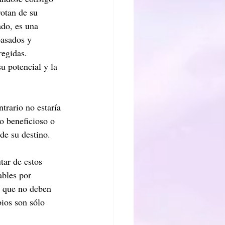
rotan de su 
ado, es una 
pasados y 
regidas. 
u potencial y la 
trario no estaría 
o beneficioso o 
de su destino.
tar de estos 
ables por 
o que no deben 
ios son sólo 