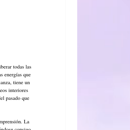
berar todas las 
s energías que 
ianza, tiene un 
os interiores 
del pasado que 
mprensión. La 
vándose consigo 