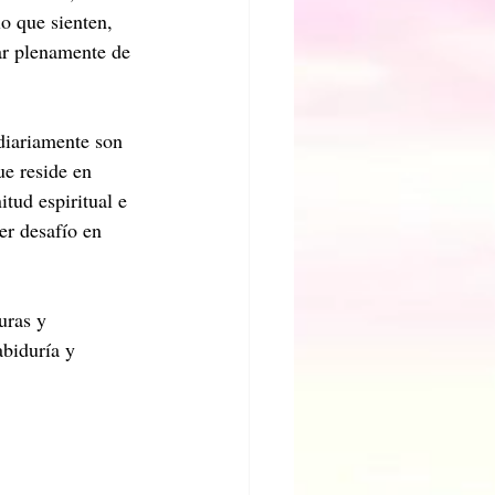
lo que sienten, 
ar plenamente de 
diariamente son 
ue reside en 
tud espiritual e 
er desafío en 
uras y 
biduría y 