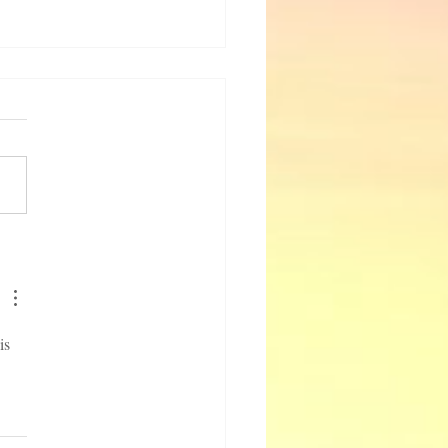
o se moldea la opinión
ica?
is 