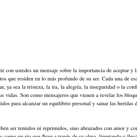
 con ustedes un mensaje sobre la importancia de aceptar y li
os que residen en lo más profundo de su ser. Cada una de esa
, ya sea la tristeza, la ira, la alegría, la inseguridad o la conf
us vidas. Son como mensajeros que vienen a revelar los bloque
idos para alcanzar un equilibrio personal y sanar las heridas 
eben ser temidos ni reprimidos, sino abrazados con amor y co
 es como un río que fluye a través de su alma, limpiando y lle