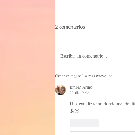
2 comentarios
Escribir un comentario...
Nuestro Destino está pactado
Ordenar según:
Lo más nuevo
Empar Ariño
11 dic 2023
Una canalización donde me identifi
🫂😚
Me gusta