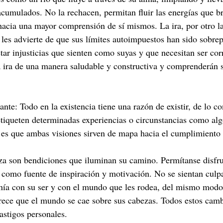
 acumulados. No la rechacen, permitan fluir las energías que b
n hacia una mayor comprensión de sí mismos. La ira, por otro l
les advierte de que sus límites autoimpuestos han sido sobre
ar injusticias que sienten como suyas y que necesitan ser cor
 ira de una manera saludable y constructiva y comprenderán s
te: Todo en la existencia tiene una razón de existir, de lo con
tiqueten determinadas experiencias o circunstancias como alg
ad es que ambas visiones sirven de mapa hacia el cumplimiento 
nza son bendiciones que iluminan su camino. Permítanse disfru
 como fuente de inspiración y motivación. No se sientan culp
onía con su ser y con el mundo que les rodea, del mismo mod
rece que el mundo se cae sobre sus cabezas. Todos estos camb
astigos personales.