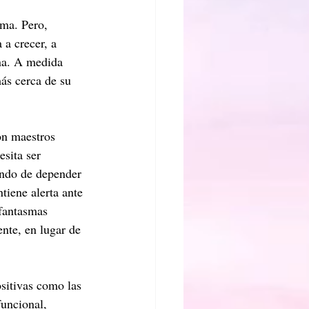
ma. Pero, 
 a crecer, a 
rna. A medida 
ás cerca de su 
on maestros 
sita ser 
jando de depender 
tiene alerta ante 
 fantasmas 
ente, en lugar de 
sitivas como las 
funcional, 