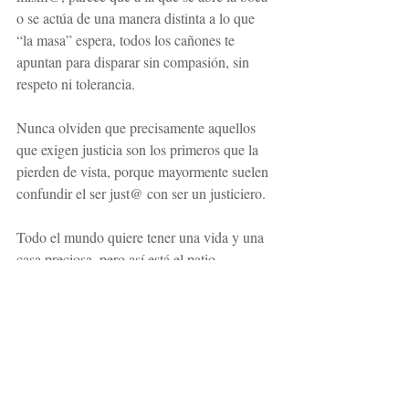
o se actúa de una manera distinta a lo que 
“la masa” espera, todos los cañones te 
apuntan para disparar sin compasión, sin 
respeto ni tolerancia.
Nunca olviden que precisamente aquellos 
que exigen justicia son los primeros que la 
pierden de vista, porque mayormente suelen 
confundir el ser just@ con ser un justiciero.
Todo el mundo quiere tener una vida y una 
casa preciosa, pero así está el patio…
Prof. Denis Astelar
www.academiahermes.com
Tel. 678615602
ser
ni
hablar