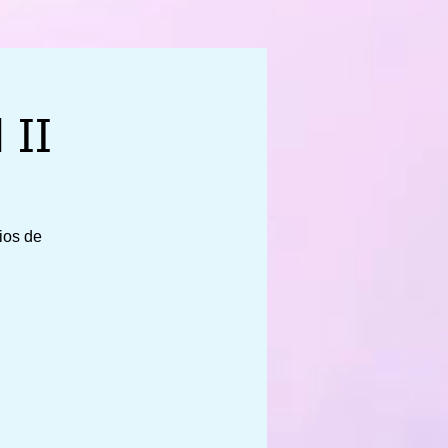
 II
ios de