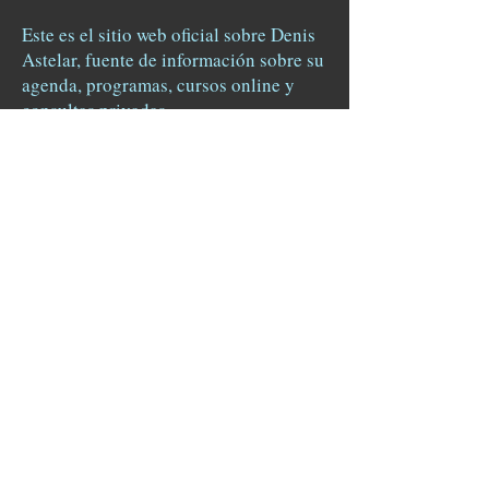
Este es el sitio web oficial sobre Denis
Astelar, fuente de información sobre su
agenda, programas, cursos online y
consultas privadas.
Todos los derechos reservados.
Academia Hermes © 2015
Términos y condiciones
-
Aviso legal y
cookies.