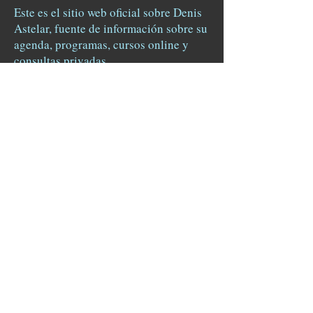
Este es el sitio web oficial sobre Denis
Astelar, fuente de información sobre su
agenda, programas, cursos online y
consultas privadas.
Todos los derechos reservados.
Academia Hermes © 2015
Términos y condiciones
-
Aviso legal y
cookies.