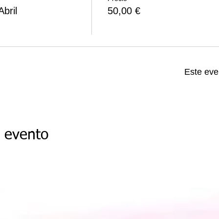
bril
50,00 €
Este eve
e evento