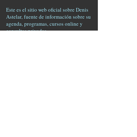
Este es el sitio web oficial sobre Denis
Astelar, fuente de información sobre su
agenda, programas, cursos online y
consultas privadas.
Todos los derechos reservados.
Academia Hermes © 2015
Términos y condiciones
-
Aviso legal y
cookies.