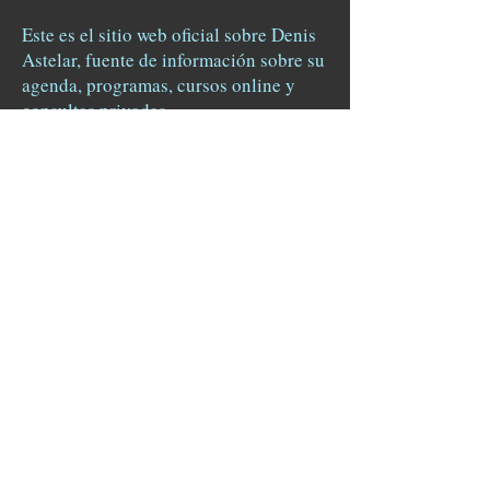
Este es el sitio web oficial sobre Denis
Astelar, fuente de información sobre su
agenda, programas, cursos online y
consultas privadas.
Todos los derechos reservados.
Academia Hermes © 2015
Términos y condiciones
-
Aviso legal y
cookies.