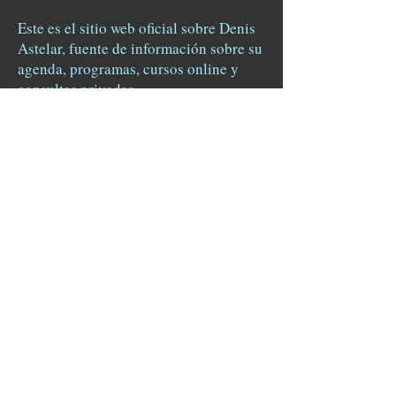
Este es el sitio web oficial sobre Denis
Astelar, fuente de información sobre su
agenda, programas, cursos online y
consultas privadas.
Todos los derechos reservados.
Academia Hermes © 2015
Términos y condiciones
-
Aviso legal y
cookies.