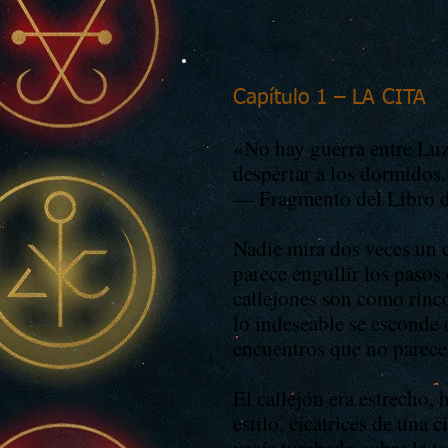
Capítulo 1 – LA CITA
«
No hay guerra entre Lu
despertar a los dormidos
— Fragmento del Libro d
Nadie mira dos veces un 
parece engullir los pasos
callejones son como rinc
lo indeseable se esconde 
encuentros que no parecen
El callejón era estrecho,
estilo, cicatrices de una 