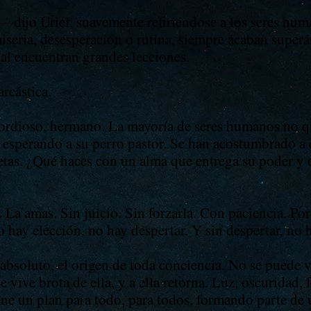
—dijo Uriel, suavemente refiriéndose a los seres h
seria, desesperación o rutina, siempre acaban superá
inal encuentran grandes lecciones.
rcástica.
rdioso, hermano. La mayoría de seres humanos no qui
esperando a su perro pastor. Se han acostumbrado a q
ietas. ¿Qué haces con un alma que entrega su poder y 
 La amas. Sin juicio. Sin forzarla. Con paciencia. Po
o hay elección, no hay despertar. Y sin despertar, no 
 absoluto, el origen de toda conciencia. No se puede 
e vive brota de ella, y a ella retorna. Luz, oscuridad, 
iene un plan para todo, para todos, formando parte de