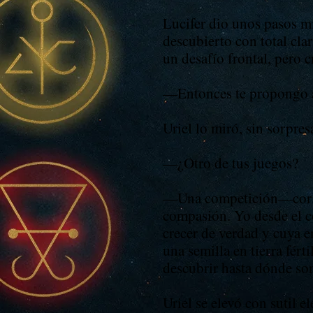
Lucifer dio unos pasos mi
descubierto con total clar
un desafío frontal, pero
—Entonces te propongo 
Uriel lo miró, sin sorpres
—¿Otro de tus juegos?
—Una competición—corrigi
compasión. Yo desde el co
crecer de verdad y cuya 
una semilla en tierra fér
descubrir hasta dónde son
Uriel se elevó con sutil el