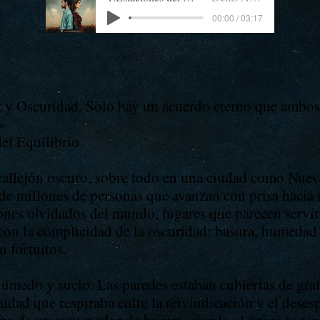
00:00 / 03:17
z y Oscuridad. Solo hay un acuerdo eterno que ambo
.»
el Equilibrio
callejón oscuro, sobre todo en una ciudad como Nuev
 de millones de personas que avanzan con prisa hacia
ones olvidados del mundo, lugares que parecen servi
con la complicidad de la oscuridad: basura, humedad y
 fortuitos.
 húmedo y sucio. Las paredes estaban cubiertas de graf
ciudad que respiraba entre la reivindicación y el dese