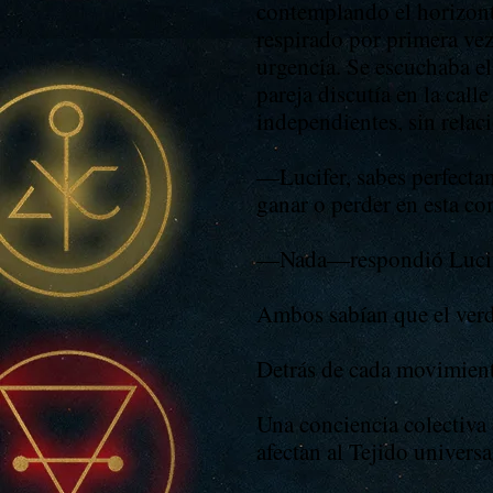
contemplando el horizonte
respirado por primera vez
urgencia. Se escuchaba el
pareja discutía en la cal
independientes, sin relac
—Lucifer, sabes perfecta
ganar o perder en esta c
—Nada—respondió Lucife
Ambos sabían que el verda
Detrás de cada movimient
Una conciencia colectiva 
afectan al Tejido universa