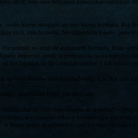
aba en él, sino una densidad emocional compleja: dolo
es, como humo atrapado en una forma humana. Por do
, más viva, más honesta. No transmitía miedo, pero sí 
 claramente no eran de naturaleza humana. Eran seres
jado impresas desde la prehistoria hasta nuestros dí
en los legados de las ciencias ocultas y los credos p
no visitábamos esta realidad—dijo Lucifer, con una
seña—respondió Uriel, sin reproche.
 humanidad en todo este tiempo de quietud?—pregun
 pintadas, los cristales rotos y tocando con sus manos
A fingir amor. A sobrevivir con los ojos cerrados y 