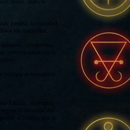
r, exilio, justicia
nde pasaba, la suciedad
dolor sin maquillar.
 místicos, vibraciones
as, sobreviviendo en la
aganos.
 voz que se transmitía
tó Lucifer, repasando
 negras la suciedad del
perder el tiempo que le