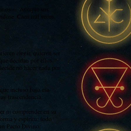
umanos—. Aunque sus
ndose. Caen mil veces,
eren elegir, quieren ser
ue decidan por ellos.
decide no hacer nada por
rque incluso bajo esa
hay trascendencia.
ver ni comprender en su
forma y espíritu: todo
 un Pacto Divino.