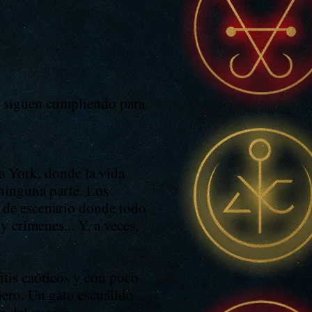
s siguen cumpliendo para
a York, donde la vida
 ninguna parte. Los
r de escenario donde todo
 crímenes... Y, a veces,
itis caóticos y con poco
spero. Un gato escuálido