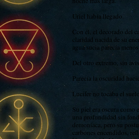
noche más larga.
Uriel había llegado.
Con él, el decorado del 
claridad nacida de su ene
agua sucia parecía menos
Del otro extremo, sin avis
Parecía la oscuridad hac
Lucifer no tocaba el suelo
Su piel era oscura como 
una profundidad sin fond
demoníaca, pero su postur
carbones encendidos, ref