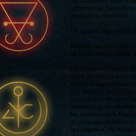
yacía tumbado sobre la ta
sobrenatural. La noche no 
mantenerse encendida.
De repente, algo perturbó 
Primero, un ruido suave, 
un punto muy pequeño. Lu
En el extremo derecho del
desde el suelo ni desde el
todos los acontecimientos
casi celestial. De cabello
marcado por una nobleza 
sobrenatural, no miraban 
los misterios de la Fuent
el pecho que pulsaba con 
la compasión. Su energía 