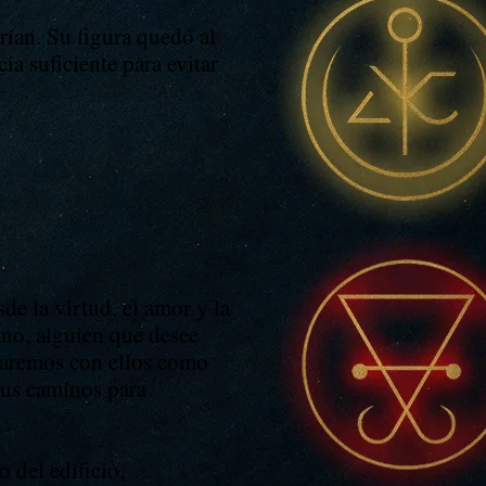
rían. Su figura quedó al
ia suficiente para evitar
 la virtud, el amor y la
ano, alguien que desee
onaremos con ellos como
sus caminos para
o del edificio,