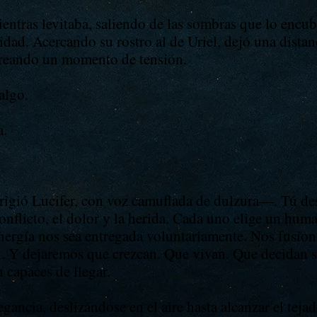
entras levitaba, saliendo de las sombras que lo encub
idad. Acercando su rostro al de Uriel, dejó una distanc
 creando un momento de tensión.
algo.
a.
ó Lucifer, con voz camuflada de dulzura—. Tú desde
nflicto, el dolor y la herida. Cada uno elige un hum
energía nos sea entregada voluntariamente. Nos fusi
til. Y dejaremos que crezcan. Que vivan. Que decidan 
 capaces de llegar.
egancia, deslizándose en el aire hasta alcanzar el tejad