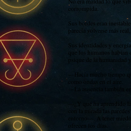
No era maldad lo que vibr
corrompida.
Sus bordes eran inestabl
parecía volverse más real
Sus identidades y energía
que los humanos habían de
psique de la humanidad y 
—Hacía mucho tiempo que 
como ondas en el aire.
—La ausencia también en
—¿Y qué ha aprendido la
con la mirada las paredes
entorno—. A tener miedo. 
ofrecen los días.