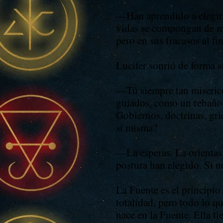
—Han aprendido a elegir
vidas se compongan de mi
pero en sus fracasos al f
Lucifer sonrió de forma sa
—Tú siempre tan miserico
guiados, como un rebaño 
Gobiernos, doctrinas, gr
sí misma?
—La esperas. La orientas.
postura han elegido. Si n
La Fuente es el principio
totalidad, pero todo lo qu
nace en la Fuente. Ella t