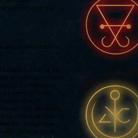
o del suceso
que parecía pelear por
e hubiera concentrado en
l.
ra luminosa emergió, no
 red invisible que conecta
a una calma majestuosa,
 era sereno y fuerte,
plandor amarillo
 los secretos del alma y
 solar resplandeciente en
abiduría, la esperanza y
 del amanecer tras la