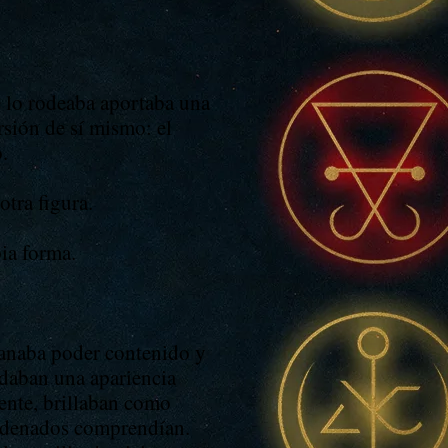
e lo rodeaba aportaba una
rsión de sí mismo: el
.
otra figura.
ia forma.
manaba poder contenido y
daban una apariencia
ente, brillaban como
condenados comprendían.