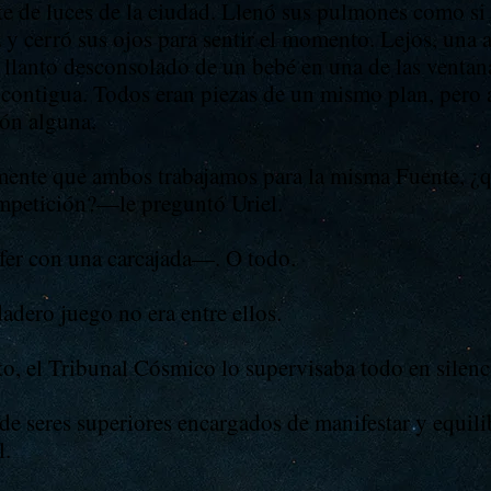
 de luces de la ciudad. Llenó sus pulmones como si e
 y cerró sus ojos para sentir el momento. Lejos, una
 llanto desconsolado de un bebé en una de las ventana
le contigua. Todos eran piezas de un mismo plan, pero
ión alguna.
mente que ambos trabajamos para la misma Fuente, ¿
ompetición?—le preguntó Uriel.
r con una carcajada—. O todo.
dero juego no era entre ellos.
o, el Tribunal Cósmico lo supervisaba todo en silenc
de seres superiores encargados de manifestar y equili
l.