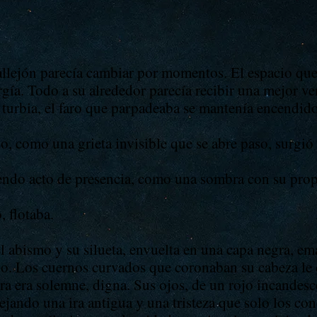
callejón parecía cambiar por momentos. El espacio qu
rgía. Todo a su alrededor parecía recibir una mejor ve
 turbia, el faro que parpadeaba se mantenía encendido
o, como una grieta invisible que se abre paso, surgió 
iendo acto de presencia, como una sombra con su prop
, flotaba.
el abismo y su silueta, envuelta en una capa negra, e
o. Los cuernos curvados que coronaban su cabeza le 
a era solemne, digna. Sus ojos, de un rojo incandesc
lejando una ira antigua y una tristeza que solo los 