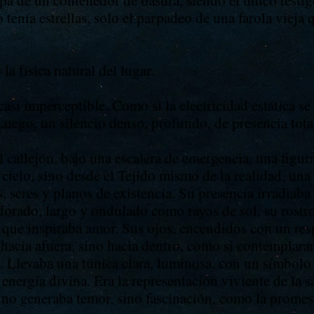
pa de un contenedor de basura, siendo el único testig
tenía estrellas, solo el parpadeo de una farola vieja 
la física natural del lugar.
casi imperceptible. Como si la electricidad estática s
ego, un silencio denso, profundo, de presencia tota
 callejón, bajo una escalera de emergencia, una figu
 cielo, sino desde el Tejido mismo de la realidad, una
, seres y planos de existencia. Su presencia irradiab
 dorado, largo y ondulado como rayos de sol, su rostro
que inspiraba amor. Sus ojos, encendidos con un res
hacia afuera, sino hacia dentro, como si contemplaran
e. Llevaba una túnica clara, luminosa, con un símbolo
energía divina. Era la representación viviente de la s
no generaba temor, sino fascinación, como la promesa