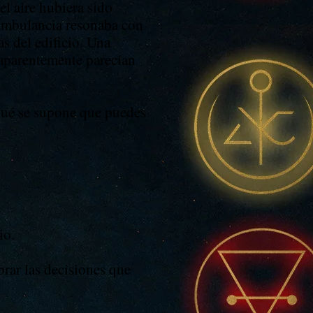
l aire hubiera sido
 ambulancia resonaba con
s del edificio. Una
 aparentemente parecían
qué se supone que puedes
io.
brar las decisiones que