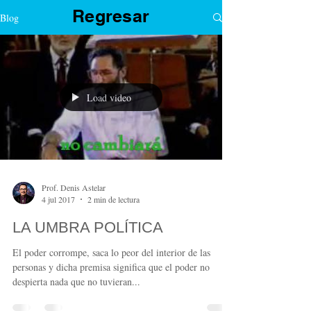
Regresar
Blog
Load video
Prof. Denis Astelar
4 jul 2017
2 min de lectura
LA UMBRA POLÍTICA
El poder corrompe, saca lo peor del interior de las
personas y dicha premisa significa que el poder no
despierta nada que no tuvieran...